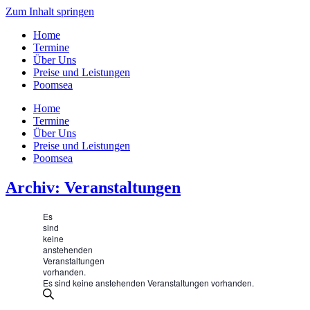
Zum Inhalt springen
Home
Termine
Über Uns
Preise und Leistungen
Poomsea
Home
Termine
Über Uns
Preise und Leistungen
Poomsea
Archiv: Veranstaltungen
Es
sind
keine
anstehenden
Veranstaltungen
vorhanden.
Es sind keine anstehenden Veranstaltungen vorhanden.
Veranstaltungen
Bitte
Suche